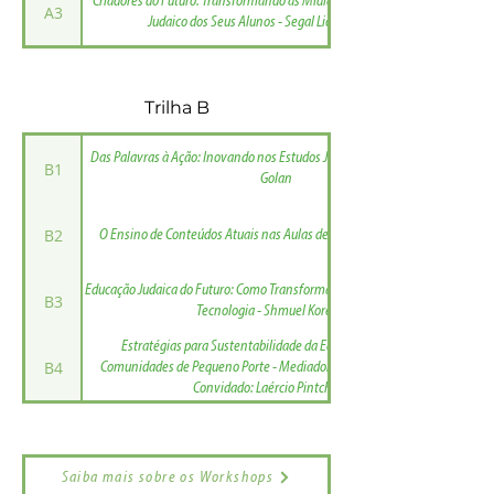
Criadores do Futuro: Transformando as Mídias Sociais no Superpoder
A3
Judaico dos Seus Alunos - Segal Lior e Yael Golan
Trilha B
Das Palavras à Ação: Inovando nos Estudos Judaicos - Segal Lior e Yael
B1
Golan
B2
O Ensino de Conteúdos Atuais nas Aulas de Hebraico - Fábio Redak
Educação Judaica do Futuro: Como Transformar o Ensino do Tanach com
B3
Tecnologia - Shmuel Korenblit
Estratégias para Sustentabilidade da Educação Judaica em
B4
Comunidades de Pequeno Porte - Mediadora: Daniella Ghertman |
Convidado: Laércio Pintchovski
Saiba mais sobre os Workshops