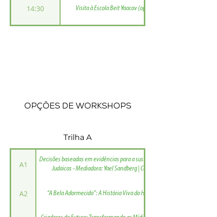
14:30
Visita à Escola Beit Yaacov (opcional)
Opções de workshops
Trilha A
Decisões baseadas em evidências para a sustentabilidade das Escolas
A1
Judaicas - Mediadora: Yael Sandberg | Convidado: Dov Bigio
A2
“A Bela Adormecida”: A História Viva do Hebraico - Fábio Redak