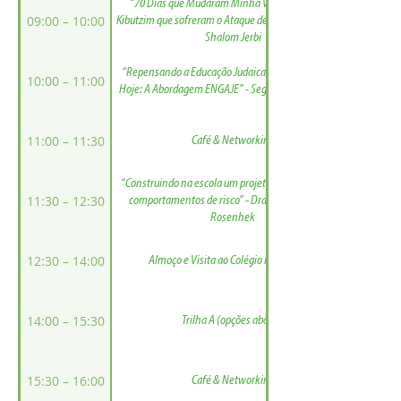
“70 Dias que Mudaram Minha Vida: 70 Dias nos
09:00 – 10:00
Kibutzim que sofreram o Ataque de 7 de Outubro” - Sar
Shalom Jerbi
“Repensando a Educação Judaica para os Jovens de
10:00 – 11:00
Hoje: A Abordagem ENGAJE” - Segal Lior e Yael Golan
11:00 – 11:30
Café & Networking
“Construindo na escola um projeto de prevenção de
11:30 – 12:30
comportamentos de risco” - Dra. Ilana Holender
Rosenhek
12:30 – 14:00
Almoço e Visita ao Colégio Renascença
14:00 – 15:30
Trilha A (opções abaixo)
15:30 – 16:00
Café & Networking