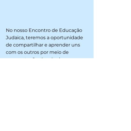
No nosso Encontro de Educação
Judaica, teremos a oportunidade
de compartilhar e aprender uns
com os outros por meio de
apresentações inspiradoras.
Convidamos sua instituição a
participar deste momento de
troca de experiências e boas
práticas.
Cada escola poderá apresentar um
projeto ou prática educacional de
sua escolha. O objetivo é
compartilhar experiências práticas